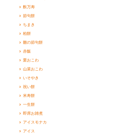
麩万寿
節句餅
ちまき
柏餅
雛の節句餅
赤飯
栗おこわ
山菜おこわ
いそやき
祝い餅
米寿餅
一生餅
即席お雑煮
アイスモナカ
アイス