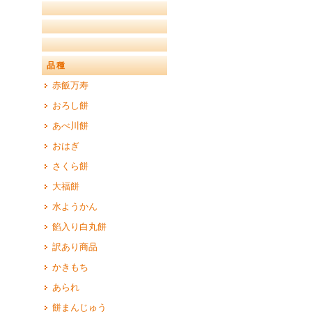
品種
赤飯万寿
おろし餅
あべ川餅
おはぎ
さくら餅
大福餅
水ようかん
餡入り白丸餅
訳あり商品
かきもち
あられ
餅まんじゅう