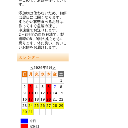
をこめて、お餅を作っていま
す。
添加物は使わないため、お餅
は翌日には固くなります。
柔らかい状態食べるお餅は、
作ってすぐ急速冷凍し、
冷凍便でお送りします。
2～3時間の自然解凍で、製
造時の8，9割の柔らかさに
戻ります。体に良い、おいし
いお餅をお届けします。
カレンダー
＜
2026年8月
＞
日
月
火
水
木
金
土
1
2
3
4
5
6
7
8
9
10
11
12
13
14
15
16
17
18
19
20
21
22
23
24
25
26
27
28
29
30
31
今日
定休日