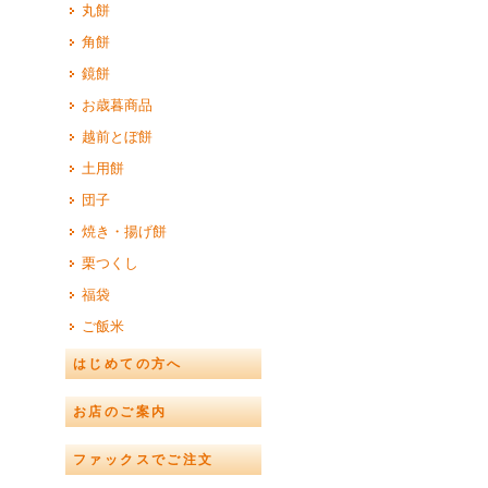
丸餅
角餅
鏡餅
お歳暮商品
越前とぼ餅
土用餅
団子
焼き・揚げ餅
栗つくし
福袋
ご飯米
はじめての方へ
お店のご案内
ファックスでご注文