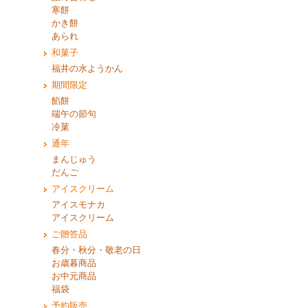
寒餅
かき餅
あられ
和菓子
福井の水ようかん
期間限定
餡餅
端午の節句
冷菓
通年
まんじゅう
だんご
アイスクリーム
アイスモナカ
アイスクリーム
ご贈答品
春分・秋分・敬老の日
お歳暮商品
お中元商品
福袋
予約販売