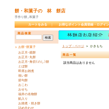
餅・和菓子の 林 餅店
手作り餅,和菓子
カートをみる
｜
お得なポイント会員登録・ログイ
商品検索
トップ・ページ
> かきもち
お餅･餅菓子
お正月･鏡餅
商品一覧
お正月･丸餅
お正月･角切(のし)餅
該当商品はありません
とぼ餅
即席お雑煮
祝い餅
節句餅
おこわ
おせち
福井の名物餅
餡入り
お雑煮・焼き餅
詰め合わせ