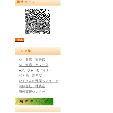
携帯ページ
リンク集
林 餅店 楽天店
林 餅店 ヤフー店
●アルク●（モバイル）
和と酒 馬乃屋
いくさんの部屋へようこそ
有限会社 林農産
海外支援センター