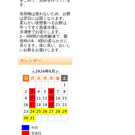
をこめて、お餅を作っていま
す。
添加物は使わないため、お餅
は翌日には固くなります。
柔らかい状態食べるお餅は、
作ってすぐ急速冷凍し、
冷凍便でお送りします。
2～3時間の自然解凍で、製
造時の8，9割の柔らかさに
戻ります。体に良い、おいし
いお餅をお届けします。
カレンダー
＜
2026年8月
＞
日
月
火
水
木
金
土
1
2
3
4
5
6
7
8
9
10
11
12
13
14
15
16
17
18
19
20
21
22
23
24
25
26
27
28
29
30
31
今日
定休日