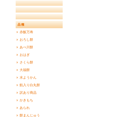
品種
赤飯万寿
おろし餅
あべ川餅
おはぎ
さくら餅
大福餅
水ようかん
餡入り白丸餅
訳あり商品
かきもち
あられ
餅まんじゅう