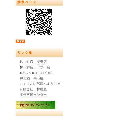
携帯ページ
リンク集
林 餅店 楽天店
林 餅店 ヤフー店
●アルク●（モバイル）
和と酒 馬乃屋
いくさんの部屋へようこそ
有限会社 林農産
海外支援センター