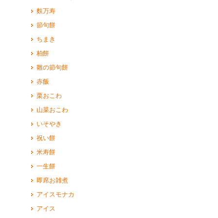
麩万寿
節句餅
ちまき
柏餅
雛の節句餅
赤飯
栗おこわ
山菜おこわ
いそやき
祝い餅
米寿餅
一生餅
即席お雑煮
アイスモナカ
アイス