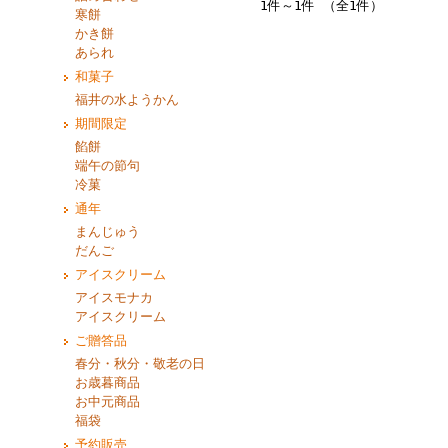
1件～1件 （全1件）
寒餅
かき餅
あられ
和菓子
福井の水ようかん
期間限定
餡餅
端午の節句
冷菓
通年
まんじゅう
だんご
アイスクリーム
アイスモナカ
アイスクリーム
ご贈答品
春分・秋分・敬老の日
お歳暮商品
お中元商品
福袋
予約販売