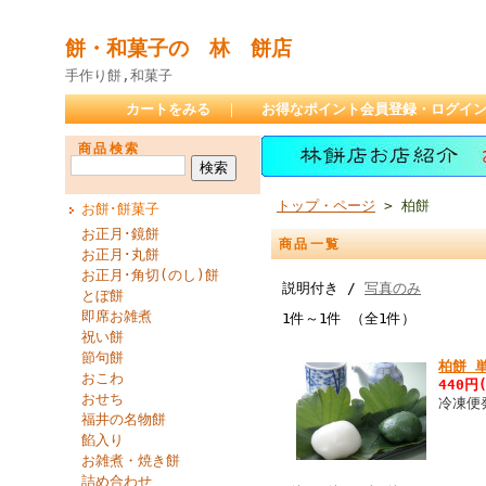
餅・和菓子の 林 餅店
手作り餅,和菓子
カートをみる
｜
お得なポイント会員登録・ログイ
商品検索
トップ・ページ
> 柏餅
お餅･餅菓子
お正月･鏡餅
商品一覧
お正月･丸餅
お正月･角切(のし)餅
説明付き /
写真のみ
とぼ餅
即席お雑煮
1件～1件 （全1件）
祝い餅
節句餅
柏餅 
おこわ
440円
おせち
冷凍便
福井の名物餅
餡入り
お雑煮・焼き餅
詰め合わせ