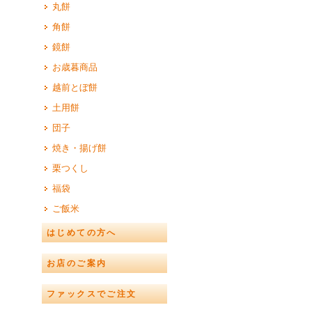
丸餅
角餅
鏡餅
お歳暮商品
越前とぼ餅
土用餅
団子
焼き・揚げ餅
栗つくし
福袋
ご飯米
はじめての方へ
お店のご案内
ファックスでご注文