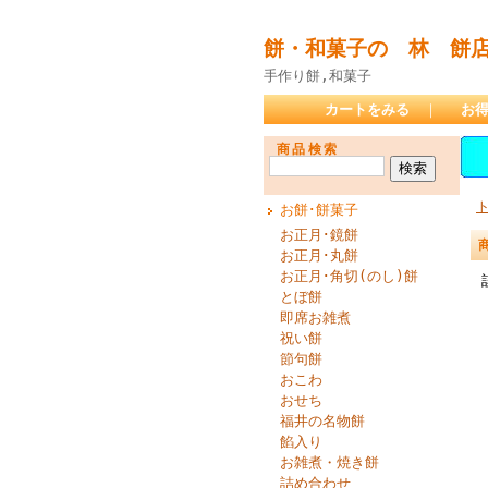
餅・和菓子の 林 餅
手作り餅,和菓子
カートをみる
｜
お
商品検索
お餅･餅菓子
お正月･鏡餅
お正月･丸餅
お正月･角切(のし)餅
とぼ餅
即席お雑煮
祝い餅
節句餅
おこわ
おせち
福井の名物餅
餡入り
お雑煮・焼き餅
詰め合わせ