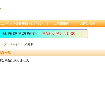
店
得なポイント会員登録・ログイン
｜
ご利用案内
｜
お問い合せ
｜
トップ・ページ
> 米寿餅
商品一覧
該当商品はありません