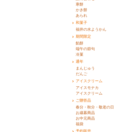
寒餅
かき餅
あられ
和菓子
福井の水ようかん
期間限定
餡餅
端午の節句
冷菓
通年
まんじゅう
だんご
アイスクリーム
アイスモナカ
アイスクリーム
ご贈答品
春分・秋分・敬老の日
お歳暮商品
お中元商品
福袋
予約販売