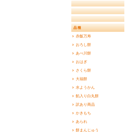
品種
赤飯万寿
おろし餅
あべ川餅
おはぎ
さくら餅
大福餅
水ようかん
餡入り白丸餅
訳あり商品
かきもち
あられ
餅まんじゅう