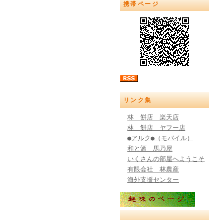
携帯ページ
リンク集
林 餅店 楽天店
林 餅店 ヤフー店
●アルク●（モバイル）
和と酒 馬乃屋
いくさんの部屋へようこそ
有限会社 林農産
海外支援センター