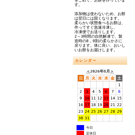
をこめて、お餅を作っていま
す。
添加物は使わないため、お餅
は翌日には固くなります。
柔らかい状態食べるお餅は、
作ってすぐ急速冷凍し、
冷凍便でお送りします。
2～3時間の自然解凍で、製
造時の8，9割の柔らかさに
戻ります。体に良い、おいし
いお餅をお届けします。
カレンダー
＜
2026年8月
＞
日
月
火
水
木
金
土
1
2
3
4
5
6
7
8
9
10
11
12
13
14
15
16
17
18
19
20
21
22
23
24
25
26
27
28
29
30
31
今日
定休日